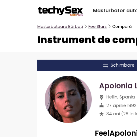
Treci
Masturbator aut
la
conținut
Masturbatoare Bărbați
FeelStars
Compară
Instrument de com
Schimbare
Apolonia 
Hellin, Spania
27 aprilie 1992
34 ani
(28 la 
FeelApolon