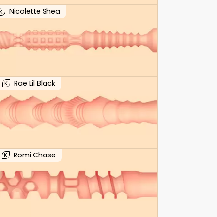
Nicolette Shea
K
Rae Lil Black
K
Romi Chase
K