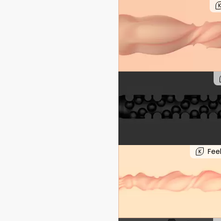
Fee
K