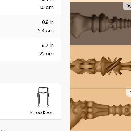
K
1.0 cm
0.9 in
2.4 cm
8.7 in
22 cm
Kiiroo Keon