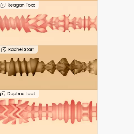
Reagan Foxx
K
Rachel Starr
K
Daphne Laat
K