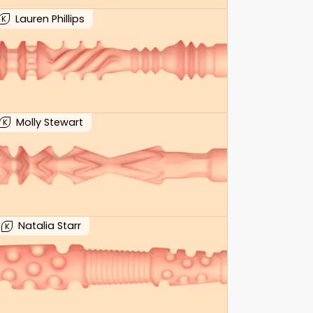
Lauren Phillips
K
Molly Stewart
K
Natalia Starr
K