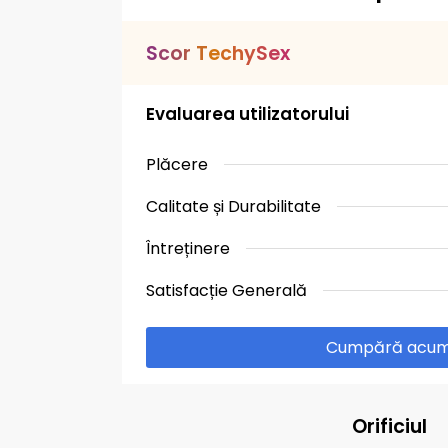
S
c
o
r
T
e
c
h
y
S
e
x
Evaluarea utilizatorului
Plăcere
Calitate și Durabilitate
Întreținere
Satisfacție Generală
Cumpără acu
Orificiul