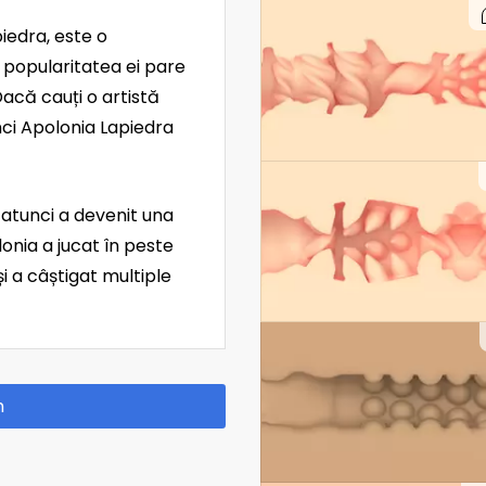
piedra, este o
r popularitatea ei pare
acă cauți o artistă
ci Apolonia Lapiedra
e atunci a devenit una
onia a jucat în peste
i a câștigat multiple
m