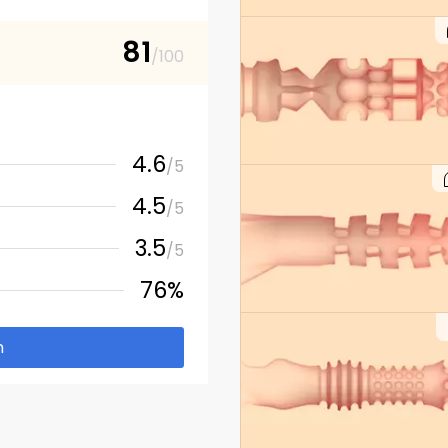
81
/100
4.6
/5
4.5
/5
3.5
/5
76%
m