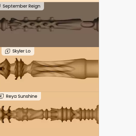
September Reign
Skyler Lo
K
Reya Sunshine
K