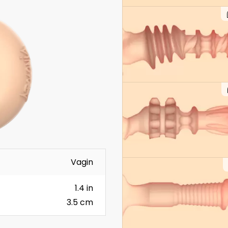
Vagin
1.4 in
3.5 cm