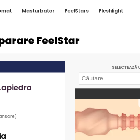
omat
Masturbator
FeelStars
Fleshlight
parare FeelStar
SELECTEAZĂ 
Lapiedra
lansare)
ia