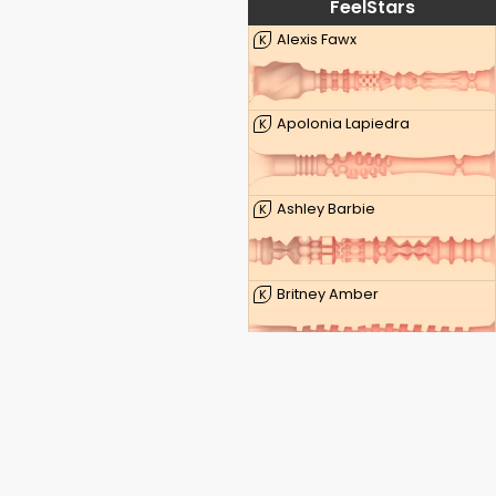
FeelStars
Alexis Fawx
K
Apolonia Lapiedra
K
Ashley Barbie
K
Britney Amber
K
Kenzie Taylor
K
Lauren Phillips
K