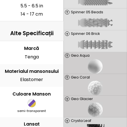
5.5 - 6.5 in
Spinner 05 Beads
T
14 - 17 cm
Alte Specificații
Spinner 06 Brick
T
Marcă
Geo Aqua
T
Tenga
Materialul mansonsului
Geo Coral
T
Elastomer
Culoare Manson
Geo Glacier
T
semi-transparent
Crysta Leaf
T
Lansat