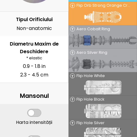
Flip Orb Strong Orange Crash
T
Tipul Orificiului
Non-anatomic
Aero Cobalt Ring
T
Diametru Maxim de
Deschidere
Aero Silver Ring
T
* elastic
0.9 - 1.8 in
2.3 - 4.5 cm
Flip Hole White
T
Mansonul
Flip Hole Black
T
Harta intensității
Flip Hole Silver
T