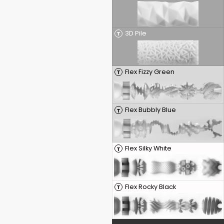
3D Pile
T
Flex Fizzy Green
T
Flex Bubbly Blue
T
Flex Silky White
T
Flex Rocky Black
T