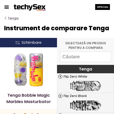
Treci
SPECIAL
la
conținut
Tenga
Instrument de comparare Tenga
Schimbare
SELECTEAZĂ UN PRODUS
PENTRU A COMPARA
Tenga
Flip Zero White
T
Tenga Bobble Magic
Flip Zero Black
T
Marbles Masturbator