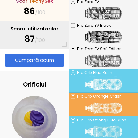
S
c
o
r
T
e
c
h
y
S
e
x
Flip Zero EV
T
86
/100
Flip Zero EV Black
T
Scorul utilizatorilor
87
/100
Flip Zero EV Soft Edition
T
Cumpără acum
Flip Orb Blue Rush
T
Orificiul
Flip Orb Orange Crash
T
Flip Orb Strong Blue Rush
T