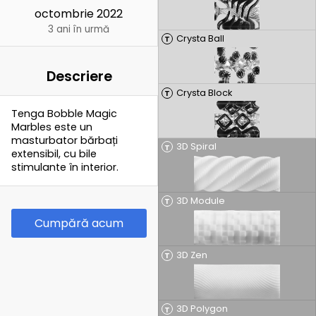
octombrie 2022
3 ani în urmă
Crysta Ball
T
Descriere
Crysta Block
T
Tenga Bobble Magic
Marbles este un
masturbator bărbați
3D Spiral
T
extensibil, cu bile
stimulante în interior.
3D Module
T
Cumpără acum
3D Zen
T
3D Polygon
T