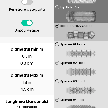
Flip Hole Red
T
Penetrare așteptată
Bobble Crazy Cubes
T
Unități Metrice
Spinner 01 Tetra
T
CENTIMETRI
Diametrul minim
0.3 in
0.8 cm
Spinner 02 Hexa
T
Diametru Maxim
Spinner 03 Shell
T
1.8 in
4.5 cm
Spinner 04 Pixel
T
Lungimea Mansonului
* stretchable