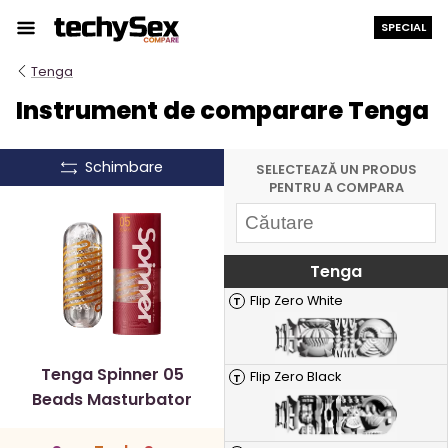
Treci
SPECIAL
la
conținut
Tenga
Instrument de comparare Tenga
Schimbare
SELECTEAZĂ UN PRODUS
PENTRU A COMPARA
Tenga
Flip Zero White
T
Tenga Spinner 05
Flip Zero Black
T
Beads Masturbator