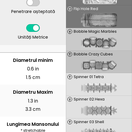
Flip Hole Red
T
Penetrare așteptată
Bobble Magic Marbles
T
Unități Metrice
Bobble Crazy Cubes
T
CENTIMETRI
Diametrul minim
0.6 in
1.5 cm
Spinner 01 Tetra
T
Diametru Maxim
Spinner 02 Hexa
T
1.3 in
3.3 cm
Spinner 03 Shell
T
Lungimea Mansonului
* stretchable