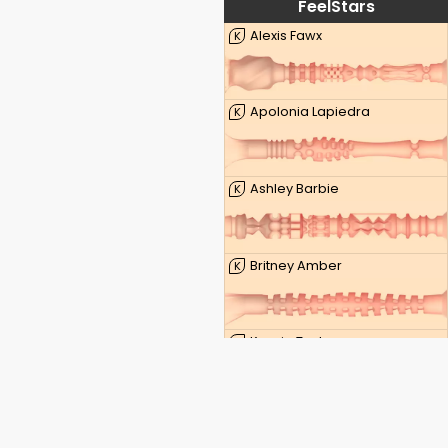
FeelStars
Alexis Fawx
K
Apolonia Lapiedra
K
Ashley Barbie
K
Britney Amber
K
Kenzie Taylor
K
Lauren Phillips
K