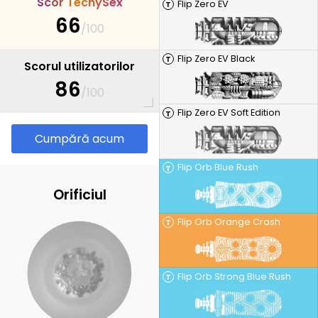
S
c
o
r
T
e
c
h
y
S
e
x
Flip Zero EV
T
66
/100
Flip Zero EV Black
T
Scorul utilizatorilor
86
/100
Flip Zero EV Soft Edition
T
Cumpără acum
Flip Orb Blue Rush
T
Orificiul
Flip Orb Orange Crash
T
Flip Orb Strong Blue Rush
T