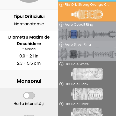
Flip Orb Strong Orange Crash
T
Tipul Orificiului
Non-anatomic
Aero Cobalt Ring
T
Diametru Maxim de
Deschidere
Aero Silver Ring
T
* elastic
0.9 - 2.1 in
2.3 - 5.5 cm
Flip Hole White
T
Mansonul
Flip Hole Black
T
Harta intensității
Flip Hole Silver
T