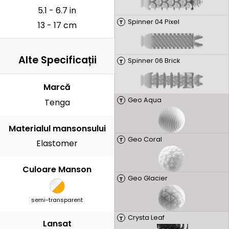
5.1 - 6.7 in
Spinner 04 Pixel
T
13 - 17 cm
Alte Specificații
Spinner 06 Brick
T
Marcă
Geo Aqua
T
Tenga
Materialul mansonsului
Geo Coral
T
Elastomer
Culoare Manson
Geo Glacier
T
semi-transparent
Crysta Leaf
T
Lansat