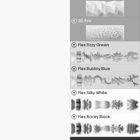
3D Pile
T
Flex Fizzy Green
T
Flex Bubbly Blue
T
Flex Silky White
T
Flex Rocky Black
T